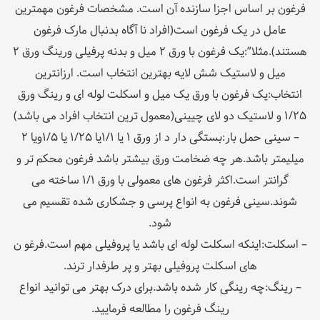
فرغون بر اساس اجزا سازنده آن است. مشخصات فرغون مهمترین
عامل در یک فرغون است(افراد نا آگاه بدنبال مارک فرغون
هستند).مثلا”:یک فرغون با ورق ۲ میل و بدنه پرفیلی ورینگ ورق ۲
میل و لاستیک شش لایه بهترین انتخاب است. ارزانترین
انتخاب:یک فرغون با ورق یک میل و اسکلت لوله ای و رینگ ورق
۱/۲۵ و لاستیک دو لای چیینی(معمول ترین انتخاب افراد می باشد)
– سینی حمل بار:بستگی دار د از ورق ۱ یا ۱/۱یا ۱/۲۵ یا ۱/۵ویا ۲
میلیمتر باشد.هر چه ضخامت ورق بیشتر باشد فرغون محکم تر و
گرانتر است.اکثر فرغون های معمولی با ورق ۱/۱ ساخته می
شوند.سینی فرغون به انواع پرسی و جشکاری شده تقسیم می
شود.
– اسکلت:اینکه اسکلت لوله ای باشد یا پروفیلی مهم است.فرغو ن
های اسکلت پروفیلی بهتر و پر طرفدار ترند.
– رینگ:چه رینگی کار شده باشد.برای درک بهتر می توانید انواع
رینگ فرغون را مطالعه فرمایید.