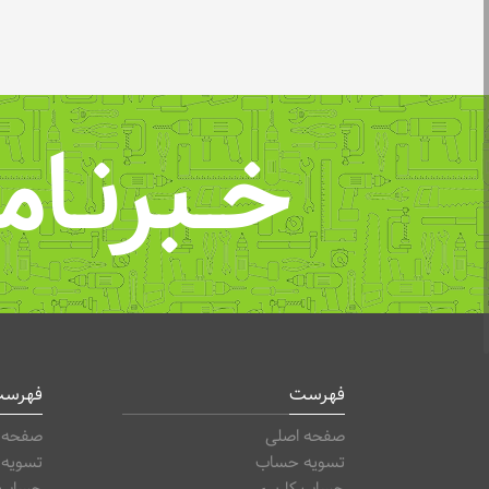
خــبرنـام
فهرست
فهرس
صفحه اصلی
صفحه 
تسویه حساب
تسویه
حساب کاربری
حساب ک