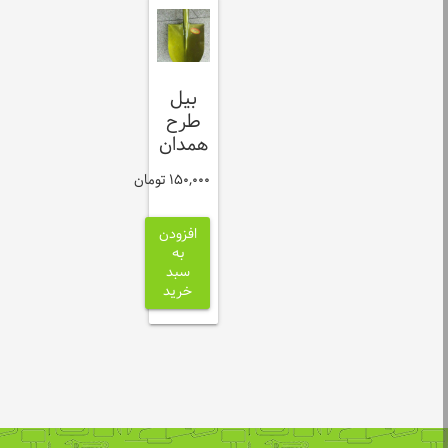
بیل
طرح
همدان
150,000
تومان
افزودن
به
سبد
خرید